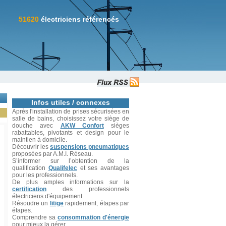
51620
électriciens référencés
Infos utiles / connexes
Après l'installation de prises sécurisées en
salle de bains, choisissez votre siège de
douche avec
AKW Confort
sièges
rabattables, pivotants et design pour le
maintien à domicile.
Découvrir les
suspensions pneumatiques
proposées par A.M.I. Réseau.
S’informer sur l’obtention de la
qualification
Qualifelec
et ses avantages
pour les professionnels.
De plus amples informations sur la
certification
des professionnels
électriciens d'équipement.
Résoudre un
litige
rapidement, étapes par
étapes.
Comprendre sa
consommation d'énergie
pour mieux la gérer.