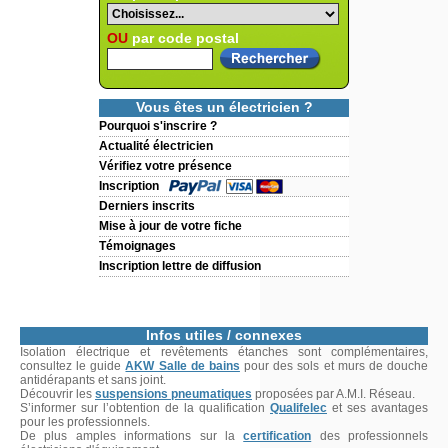
OU
par code postal
Vous êtes un électricien ?
Pourquoi s'inscrire ?
Actualité électricien
Vérifiez votre présence
Inscription
Derniers inscrits
Mise à jour de votre fiche
Témoignages
Inscription lettre de diffusion
Infos utiles / connexes
Isolation électrique et revêtements étanches sont complémentaires,
consultez le guide
AKW Salle de bains
pour des sols et murs de douche
antidérapants et sans joint.
Découvrir les
suspensions pneumatiques
proposées par A.M.I. Réseau.
S’informer sur l’obtention de la qualification
Qualifelec
et ses avantages
pour les professionnels.
De plus amples informations sur la
certification
des professionnels