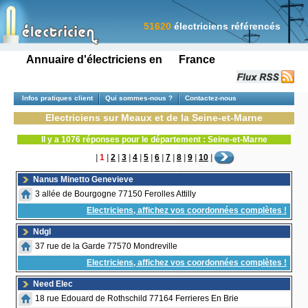
51620
électriciens référencés
Annuaire d'électriciens en France
Infos pratiques client
Qui sommes-nous ?
Contactez-nous
Electriciens sur Meaux et de la Seine-et-Marne
Il y a 1076 réponses pour le département : Seine-et-Marne
|
1
|
2
|
3
|
4
|
5
|
6
|
7
|
8
|
9
|
10
|
Nanus Minetto Genevieve
3 allée de Bourgogne 77150 Ferolles Attilly
Electriciens, affichez vos coordonnées complètes !
Ndgl
37 rue de la Garde 77570 Mondreville
Electriciens, affichez vos coordonnées complètes !
Need Elec
18 rue Edouard de Rothschild 77164 Ferrieres En Brie