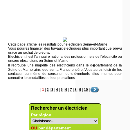
Cette page affiche les résultats pour electricien Seine-et-Marne.
Vous pourrez financer des travaux électriques plus important que prévu
grâce au rachat de crédits.
Electricien.fr est l'annuaire national des professionnels de l'électricité ou
encore électriciens en Seine-et-Marne.
Il regroupe une majorité des électriciens dans le d�partement de la
Seine-et-Marne ainsi que sur la France entière. Vous aurez loisir de les
contacter ou même de consulter leurs éventuels sites internet pour
connaître les modalités de leur prestations.
|
1
|
2
|
3
|
4
|
5
|
6
|
7
|
8
|
9
|
10
|
Rechercher un électricien
Par région
OU
par département