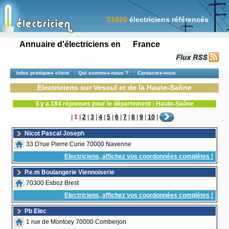
51620
électriciens référencés
Annuaire d'électriciens en France
Infos pratiques client
Qui sommes-nous ?
Contactez-nous
Electriciens sur Vesoul et de la Haute-Saône
Il y a 184 réponses pour le département : Haute-Saône
|
1
|
2
|
3
|
4
|
5
|
6
|
7
|
8
|
9
|
10
|
Nicot Pascal Joseph
33 D'rue Pierre Curie 70000 Navenne
Electriciens, affichez vos coordonnées complètes !
P.e.m Boulangerie Viennoiserie
70300 Esboz Brest
Electriciens, affichez vos coordonnées complètes !
Pb Elec
1 rue de Montcey 70000 Comberjon