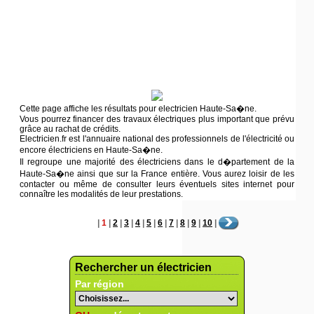
Cette page affiche les résultats pour electricien Haute-Sa�ne.
Vous pourrez financer des travaux électriques plus important que prévu
grâce au rachat de crédits.
Electricien.fr est l'annuaire national des professionnels de l'électricité ou
encore électriciens en Haute-Sa�ne.
Il regroupe une majorité des électriciens dans le d�partement de la
Haute-Sa�ne ainsi que sur la France entière. Vous aurez loisir de les
contacter ou même de consulter leurs éventuels sites internet pour
connaître les modalités de leur prestations.
|
1
|
2
|
3
|
4
|
5
|
6
|
7
|
8
|
9
|
10
|
Rechercher un électricien
Par région