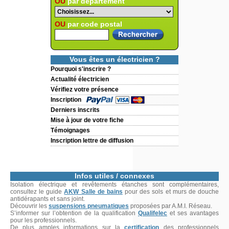
OU
par département
OU
par code postal
Vous êtes un électricien ?
Pourquoi s'inscrire ?
Actualité électricien
Vérifiez votre présence
Inscription
Derniers inscrits
Mise à jour de votre fiche
Témoignages
Inscription lettre de diffusion
Infos utiles / connexes
Isolation électrique et revêtements étanches sont complémentaires,
consultez le guide
AKW Salle de bains
pour des sols et murs de douche
antidérapants et sans joint.
Découvrir les
suspensions pneumatiques
proposées par A.M.I. Réseau.
S’informer sur l’obtention de la qualification
Qualifelec
et ses avantages
pour les professionnels.
De plus amples informations sur la
certification
des professionnels