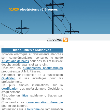
51620
électriciens référencés
Infos utiles / connexes
Isolation électrique et revêtements étanches
sont complémentaires, consultez le guide
AKW Salle de bains
pour des sols et murs de
douche antidérapants et sans joint.
Découvrir les
suspensions pneumatiques
proposées par A.M.I. Réseau.
S’informer sur l’obtention de la qualification
Qualifelec
et ses avantages pour les
professionnels.
De plus amples informations sur la
certification
des professionnels électriciens
d'équipement.
Résoudre un
litige
rapidement, étapes par
étapes.
Comprendre sa
consommation d'énergie
pour mieux la gérer.
Informations sur la
loi Nome
de l'organisation