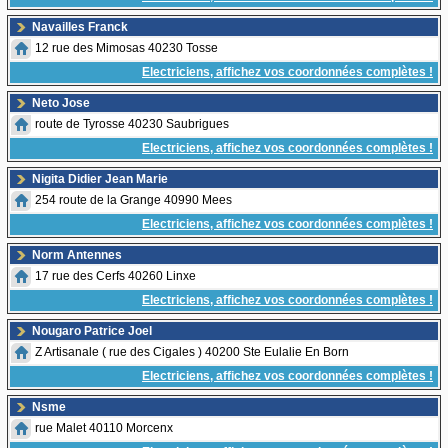
Navailles Franck
12 rue des Mimosas 40230 Tosse
Electriciens, affichez vos coordonnées complètes !
Neto Jose
route de Tyrosse 40230 Saubrigues
Electriciens, affichez vos coordonnées complètes !
Nigita Didier Jean Marie
254 route de la Grange 40990 Mees
Electriciens, affichez vos coordonnées complètes !
Norm Antennes
17 rue des Cerfs 40260 Linxe
Electriciens, affichez vos coordonnées complètes !
Nougaro Patrice Joel
Z Artisanale ( rue des Cigales ) 40200 Ste Eulalie En Born
Electriciens, affichez vos coordonnées complètes !
Nsme
rue Malet 40110 Morcenx