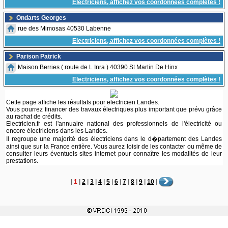
Electriciens, affichez vos coordonnées complètes !
Ondarts Georges
rue des Mimosas 40530 Labenne
Electriciens, affichez vos coordonnées complètes !
Parison Patrick
Maison Berries ( route de L Inra ) 40390 St Martin De Hinx
Electriciens, affichez vos coordonnées complètes !
Cette page affiche les résultats pour electricien Landes.
Vous pourrez financer des travaux électriques plus important que prévu grâce
au rachat de crédits.
Electricien.fr est l'annuaire national des professionnels de l'électricité ou
encore électriciens dans les Landes.
Il regroupe une majorité des électriciens dans le d�partement des Landes
ainsi que sur la France entière. Vous aurez loisir de les contacter ou même de
consulter leurs éventuels sites internet pour connaître les modalités de leur
prestations.
|
1
|
2
|
3
|
4
|
5
|
6
|
7
|
8
|
9
|
10
|