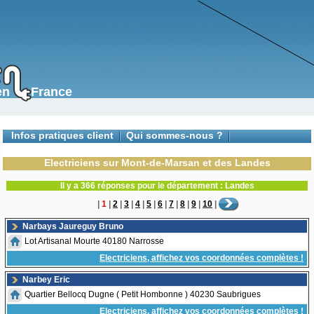
s en France
Infos pratiques client
Qui sommes-nous ?
Contactez-nous
Electriciens sur Mont-de-Marsan et des Landes
Il y a 366 réponses pour le département : Landes
|
1
|
2
|
3
|
4
|
5
|
6
|
7
|
8
|
9
|
10
|
Narbays Jaureguy Bruno
Lot Artisanal Mourte 40180 Narrosse
Electriciens, affichez vos coordonnées complètes !
Narbey Eric
Quartier Bellocq Dugne ( Petit Hombonne ) 40230 Saubrigues
Electriciens, affichez vos coordonnées complètes !