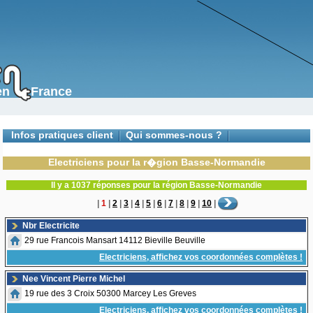
s en France
Infos pratiques client
Qui sommes-nous ?
Contactez-nous
Electriciens pour la r�gion Basse-Normandie
Il y a 1037 réponses pour la région Basse-Normandie
|
1
|
2
|
3
|
4
|
5
|
6
|
7
|
8
|
9
|
10
|
Nbr Electricite
29 rue Francois Mansart 14112 Bieville Beuville
Electriciens, affichez vos coordonnées complètes !
Nee Vincent Pierre Michel
19 rue des 3 Croix 50300 Marcey Les Greves
Electriciens, affichez vos coordonnées complètes !