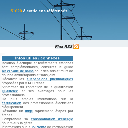
51620
électriciens référencés
Infos utiles / connexes
Isolation électrique et revêtements étanches
sont complémentaires, consultez le guide
AKW Salle de bains
pour des sols et murs de
douche antidérapants et sans joint.
Découvrir les
suspensions pneumatiques
proposées par A.M.I. Réseau.
S’informer sur l’obtention de la qualification
Qualifelec
et ses avantages pour les
professionnels.
De plus amples informations sur la
certification
des professionnels électriciens
d'équipement.
Résoudre un
litige
rapidement, étapes par
étapes.
Comprendre sa
consommation d'énergie
pour mieux la gérer.
Informations sur la
loi Nome
de l'organisation