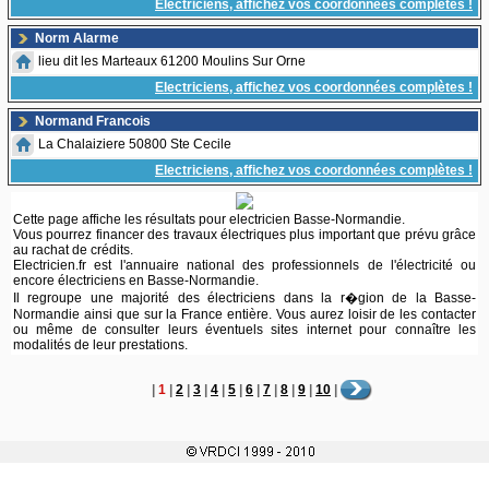
Electriciens, affichez vos coordonnées complètes !
Norm Alarme
lieu dit les Marteaux 61200 Moulins Sur Orne
Electriciens, affichez vos coordonnées complètes !
Normand Francois
La Chalaiziere 50800 Ste Cecile
Electriciens, affichez vos coordonnées complètes !
Cette page affiche les résultats pour electricien Basse-Normandie.
Vous pourrez financer des travaux électriques plus important que prévu grâce
au rachat de crédits.
Electricien.fr est l'annuaire national des professionnels de l'électricité ou
encore électriciens en Basse-Normandie.
Il regroupe une majorité des électriciens dans la r�gion de la Basse-
Normandie ainsi que sur la France entière. Vous aurez loisir de les contacter
ou même de consulter leurs éventuels sites internet pour connaître les
modalités de leur prestations.
|
1
|
2
|
3
|
4
|
5
|
6
|
7
|
8
|
9
|
10
|