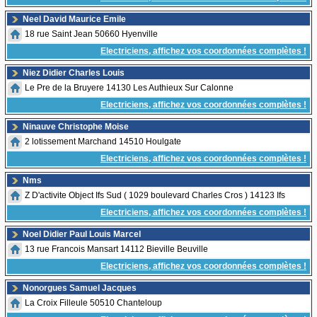
Neel David Maurice Emile
18 rue Saint Jean 50660 Hyenville
Electriciens, affichez vos coordonnées complètes !
Niez Didier Charles Louis
Le Pre de la Bruyere 14130 Les Authieux Sur Calonne
Electriciens, affichez vos coordonnées complètes !
Ninauve Christophe Moise
2 lotissement Marchand 14510 Houlgate
Electriciens, affichez vos coordonnées complètes !
Nms
Z D'activite Object Ifs Sud ( 1029 boulevard Charles Cros ) 14123 Ifs
Electriciens, affichez vos coordonnées complètes !
Noel Didier Paul Louis Marcel
13 rue Francois Mansart 14112 Bieville Beuville
Electriciens, affichez vos coordonnées complètes !
Nonorgues Samuel Jacques
La Croix Filleule 50510 Chanteloup