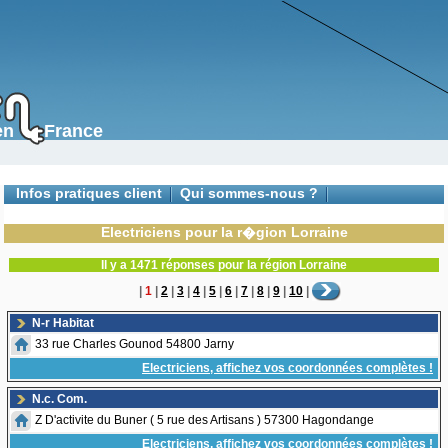
s en France
Infos pratiques client
Qui sommes-nous ?
Contactez-nous
Electriciens pour la r�gion Lorraine
Il y a 1471 réponses pour la région Lorraine
|
1
|
2
|
3
|
4
|
5
|
6
|
7
|
8
|
9
|
10
|
N-r Habitat
33 rue Charles Gounod 54800 Jarny
Electriciens, affichez vos coordonnées complètes !
N.c. Com.
Z D'activite du Buner ( 5 rue des Artisans ) 57300 Hagondange
Electriciens, affichez vos coordonnées complètes !