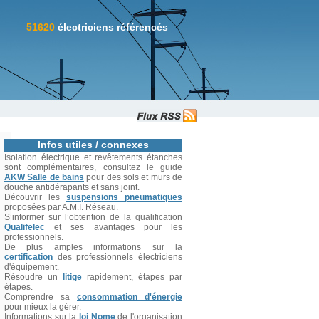
51620
électriciens référencés
Infos utiles / connexes
Isolation électrique et revêtements étanches
sont complémentaires, consultez le guide
AKW Salle de bains
pour des sols et murs de
douche antidérapants et sans joint.
Découvrir les
suspensions pneumatiques
proposées par A.M.I. Réseau.
S’informer sur l’obtention de la qualification
Qualifelec
et ses avantages pour les
professionnels.
De plus amples informations sur la
certification
des professionnels électriciens
d'équipement.
Résoudre un
litige
rapidement, étapes par
étapes.
Comprendre sa
consommation d'énergie
pour mieux la gérer.
Informations sur la
loi Nome
de l'organisation