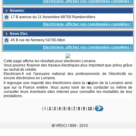
Electriciens, affichez vos coordonnées complètes !
Newelec
17 B avenue du 11 Novembre 88700 Rambervillers
Electriciens, affichez vos coordonnées complètes !
News Elec
45 B rue de Nomeny 54700 Atton
Electriciens, affichez vos coordonnées complètes !
Cette page affiche les résultats pour electricien Lorraine.
Vous pourrez financer des travaux électriques plus important que prévu grâce
au rachat de crédits.
Electricien.fr est l'annuaire national des professionnels de l'électricité ou
encore électriciens en Lorraine.
Il regroupe une majorité des électriciens dans la r�gion de la Lorraine ainsi
que sur la France entière. Vous aurez loisir de les contacter ou même de
consulter leurs éventuels sites internet pour connaître les modalités de leur
prestations.
|
1
|
2
|
3
|
4
|
5
|
6
|
7
|
8
|
9
|
10
|