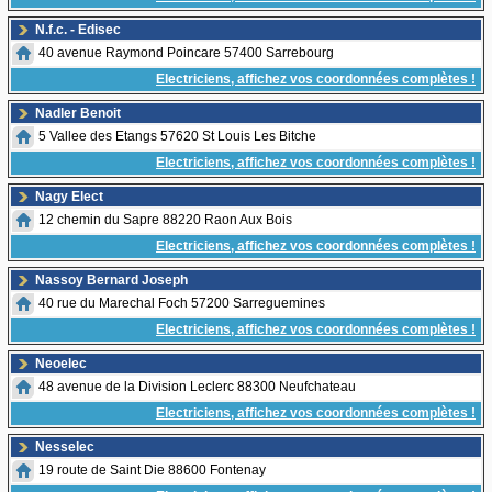
N.f.c. - Edisec
40 avenue Raymond Poincare 57400 Sarrebourg
Electriciens, affichez vos coordonnées complètes !
Nadler Benoit
5 Vallee des Etangs 57620 St Louis Les Bitche
Electriciens, affichez vos coordonnées complètes !
Nagy Elect
12 chemin du Sapre 88220 Raon Aux Bois
Electriciens, affichez vos coordonnées complètes !
Nassoy Bernard Joseph
40 rue du Marechal Foch 57200 Sarreguemines
Electriciens, affichez vos coordonnées complètes !
Neoelec
48 avenue de la Division Leclerc 88300 Neufchateau
Electriciens, affichez vos coordonnées complètes !
Nesselec
19 route de Saint Die 88600 Fontenay