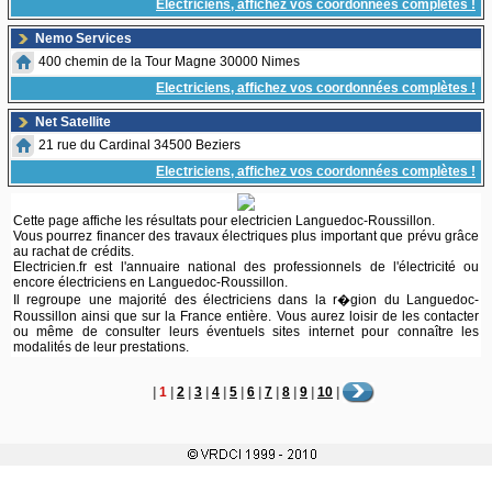
Electriciens, affichez vos coordonnées complètes !
Nemo Services
400 chemin de la Tour Magne 30000 Nimes
Electriciens, affichez vos coordonnées complètes !
Net Satellite
21 rue du Cardinal 34500 Beziers
Electriciens, affichez vos coordonnées complètes !
Cette page affiche les résultats pour electricien Languedoc-Roussillon.
Vous pourrez financer des travaux électriques plus important que prévu grâce
au rachat de crédits.
Electricien.fr est l'annuaire national des professionnels de l'électricité ou
encore électriciens en Languedoc-Roussillon.
Il regroupe une majorité des électriciens dans la r�gion du Languedoc-
Roussillon ainsi que sur la France entière. Vous aurez loisir de les contacter
ou même de consulter leurs éventuels sites internet pour connaître les
modalités de leur prestations.
|
1
|
2
|
3
|
4
|
5
|
6
|
7
|
8
|
9
|
10
|