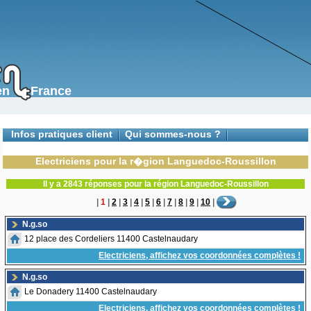
s en France
Infos pratiques client
Qui sommes-nous ?
Contactez-nous
Electriciens pour la r�gion Languedoc-Roussillon
Il y a 2843 réponses pour la région Languedoc-Roussillon
|
1
|
2
|
3
|
4
|
5
|
6
|
7
|
8
|
9
|
10
|
N.g.so
12 place des Cordeliers 11400 Castelnaudary
Electriciens, affichez vos coordonnées complètes !
N.g.so
Le Donadery 11400 Castelnaudary
Electriciens, affichez vos coordonnées complètes !