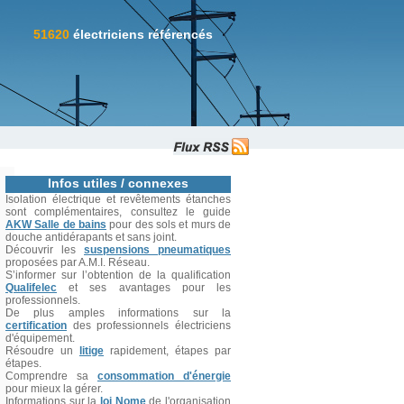
51620
électriciens référencés
Infos utiles / connexes
Isolation électrique et revêtements étanches
sont complémentaires, consultez le guide
AKW Salle de bains
pour des sols et murs de
douche antidérapants et sans joint.
Découvrir les
suspensions pneumatiques
proposées par A.M.I. Réseau.
S’informer sur l’obtention de la qualification
Qualifelec
et ses avantages pour les
professionnels.
De plus amples informations sur la
certification
des professionnels électriciens
d'équipement.
Résoudre un
litige
rapidement, étapes par
étapes.
Comprendre sa
consommation d'énergie
pour mieux la gérer.
Informations sur la
loi Nome
de l'organisation