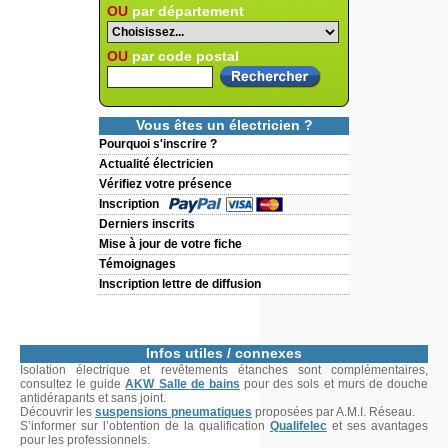
OU
par département
OU
par code postal
Vous êtes un électricien ?
Pourquoi s'inscrire ?
Actualité électricien
Vérifiez votre présence
Inscription
Derniers inscrits
Mise à jour de votre fiche
Témoignages
Inscription lettre de diffusion
Infos utiles / connexes
Isolation électrique et revêtements étanches sont complémentaires,
consultez le guide
AKW Salle de bains
pour des sols et murs de douche
antidérapants et sans joint.
Découvrir les
suspensions pneumatiques
proposées par A.M.I. Réseau.
S’informer sur l’obtention de la qualification
Qualifelec
et ses avantages
pour les professionnels.