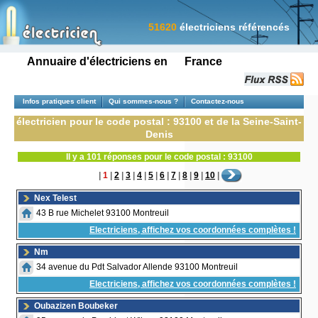
51620
électriciens référencés
Annuaire d'électriciens en France
Infos pratiques client
Qui sommes-nous ?
Contactez-nous
électricien pour le code postal : 93100 et de la Seine-Saint-
Denis
Il y a 101 réponses pour le code postal : 93100
|
1
|
2
|
3
|
4
|
5
|
6
|
7
|
8
|
9
|
10
|
Nex Telest
43 B rue Michelet 93100 Montreuil
Electriciens, affichez vos coordonnées complètes !
Nm
34 avenue du Pdt Salvador Allende 93100 Montreuil
Electriciens, affichez vos coordonnées complètes !
Oubazizen Boubeker