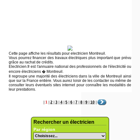
Cette page affiche les résultats pour electricien Montreuil.
Vous pourrez financer des travaux électriques plus important que prévu
grâce au rachat de crédits.
Electricien.fr est l'annuaire national des professionnels de l'électricité ou
encore électriciens � Montreuil.
Il regroupe une majorité des électriciens dans la ville de Montreuil ainsi
que sur la France entière. Vous aurez loisir de les contacter ou même de
consulter leurs éventuels sites internet pour connaître les modalités de
leur prestations.
|
1
|
2
|
3
|
4
|
5
|
6
|
7
|
8
|
9
|
10
|
Rechercher un électricien
Par région