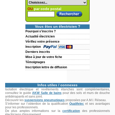
OU
par code postal
Vous êtes un électricien ?
Pourquoi s'inscrire ?
Actualité électricien
Vérifiez votre présence
Inscription
Derniers inscrits
Mise à jour de votre fiche
Témoignages
Inscription lettre de diffusion
Infos utiles / connexes
Isolation électrique et revêtements étanches sont complémentaires,
consultez le guide
AKW Salle de bains
pour des sols et murs de douche
antidérapants et sans joint.
Découvrir les
suspensions pneumatiques
proposées par A.M.I. Réseau.
S’informer sur l’obtention de la qualification
Qualifelec
et ses avantages
pour les professionnels.
De plus amples informations sur la
certification
des professionnels
électriciens d'équipement.