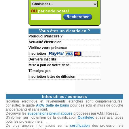
OU
par code postal
Vous êtes un électricien ?
Pourquoi s'inscrire ?
Actualité électricien
Vérifiez votre présence
Inscription
Derniers inscrits
Mise à jour de votre fiche
Témoignages
Inscription lettre de diffusion
Infos utiles / connexes
Isolation électrique et revêtements étanches sont complémentaires,
consultez le guide
AKW Salle de bains
pour des sols et murs de douche
antidérapants et sans joint.
Découvrir les
suspensions pneumatiques
proposées par A.M.I. Réseau.
S’informer sur l’obtention de la qualification
Qualifelec
et ses avantages
pour les professionnels.
De plus amples informations sur la
certification
des professionnels