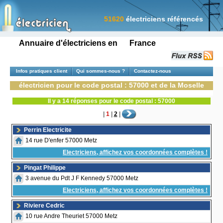
51620
électriciens référencés
Annuaire d'électriciens en France
Infos pratiques client
Qui sommes-nous ?
Contactez-nous
électricien pour le code postal : 57000 et de la Moselle
Il y a 14 réponses pour le code postal : 57000
|
1
|
2
|
Perrin Electricite
14 rue D'enfer 57000 Metz
Electriciens, affichez vos coordonnées complètes !
Pingat Philippe
3 avenue du Pdt J F Kennedy 57000 Metz
Electriciens, affichez vos coordonnées complètes !
Riviere Cedric
10 rue Andre Theuriet 57000 Metz