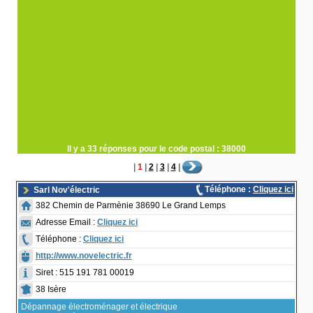
Il y a 33 réponses pour le code postal : 38000
|
1
|
2
|
3
|
4
|
Téléphone :
Cliquez ici
Sarl Nov'électric
382 Chemin de Parmènie 38690 Le Grand Lemps
Adresse Email :
Cliquez ici
Téléphone :
Cliquez ici
http://www.novelectric.fr
Siret : 515 191 781 00019
38 Isère
Dépannage électroménager et électrique