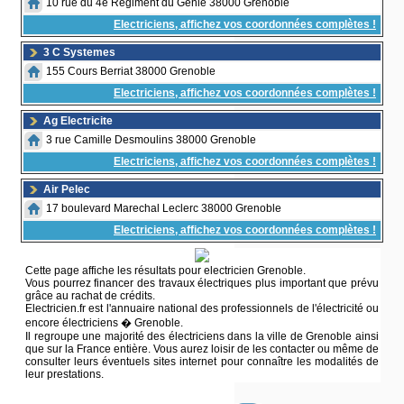
10 rue du 4e Regiment du Genie 38000 Grenoble
Electriciens, affichez vos coordonnées complètes !
3 C Systemes
155 Cours Berriat 38000 Grenoble
Electriciens, affichez vos coordonnées complètes !
Ag Electricite
3 rue Camille Desmoulins 38000 Grenoble
Electriciens, affichez vos coordonnées complètes !
Air Pelec
17 boulevard Marechal Leclerc 38000 Grenoble
Electriciens, affichez vos coordonnées complètes !
Cette page affiche les résultats pour electricien Grenoble.
Vous pourrez financer des travaux électriques plus important que prévu
grâce au rachat de crédits.
Electricien.fr est l'annuaire national des professionnels de l'électricité ou
encore électriciens � Grenoble.
Il regroupe une majorité des électriciens dans la ville de Grenoble ainsi
que sur la France entière. Vous aurez loisir de les contacter ou même de
consulter leurs éventuels sites internet pour connaître les modalités de
leur prestations.