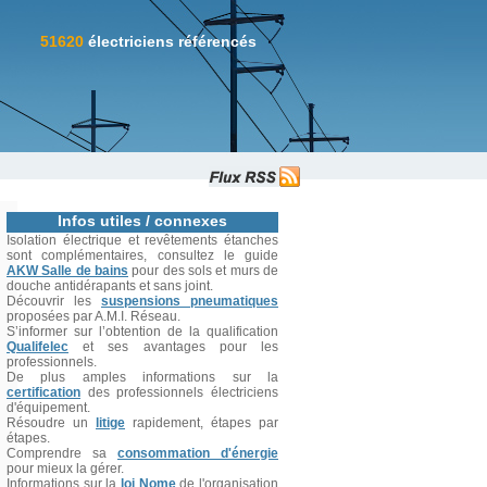
51620
électriciens référencés
Infos utiles / connexes
Isolation électrique et revêtements étanches
sont complémentaires, consultez le guide
AKW Salle de bains
pour des sols et murs de
douche antidérapants et sans joint.
Découvrir les
suspensions pneumatiques
proposées par A.M.I. Réseau.
S’informer sur l’obtention de la qualification
Qualifelec
et ses avantages pour les
professionnels.
De plus amples informations sur la
certification
des professionnels électriciens
d'équipement.
Résoudre un
litige
rapidement, étapes par
étapes.
Comprendre sa
consommation d'énergie
pour mieux la gérer.
Informations sur la
loi Nome
de l'organisation