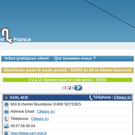
s en France
Infos pratiques client
Qui sommes-nous ?
Contactez-nous
électricien pour le code postal : 31000 et de la Haute-Garonne
Il y a 12 réponses pour le code postal : 31000
|
1
|
2
|
Téléphone :
Cliquez ici
SARL-MJE
603 B chemin Bourdasse 31600 SEYSSES
Adresse Email :
Cliquez ici
Téléphone :
Cliquez ici
09.57.56.90.04
http://www.sarl-mje.fr