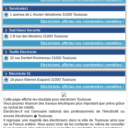
Servicelect
1 avenue de L Ancien Velodrome 31000 Toulouse
Electriciens, affichez vos coordonnées complètes !
Sud Ouest Securite
2 B rue des Moutons 31000 Toulouse
Electriciens, affichez vos coordonnées complètes !
Touffe Electricite
32 rue Denfert Rochereau 31000 Toulouse
Electriciens, affichez vos coordonnées complètes !
Electricite 31
18 place Etienne Esquirol 31000 Toulouse
Electriciens, affichez vos coordonnées complètes !
Cette page affiche les résultats pour electricien Toulouse.
Vous pourrez financer des travaux électriques plus important que prévu grâce
au rachat de crédits.
Electricien.fr est l'annuaire national des professionnels de l'électricité ou
encore électriciens � Toulouse.
Il regroupe une majorité des électriciens dans la ville de Toulouse ainsi que
sur la France entière. Vous aurez loisir de les contacter ou même de consulter