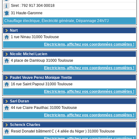
Siret : 792 917 304 00018
31 Haute-Garonne
Chauffage électrique, Électricité générale, Dépannage 24h/7J
Nart
1 rue Ninau 31000 Toulouse
Electriciens, affichez vos coordonnées complètes !
Nicolic Michel Lucien
4 place de Damloup 31000 Toulouse
Electriciens, affichez vos coordonnées complètes !
Paulet Veuve Perez Monique Yvette
16 rue Saint Papoul 31000 Toulouse
Electriciens, affichez vos coordonnées complètes !
Sarl Duran
44 rue Claire Pauilhac 31000 Toulouse
Electriciens, affichez vos coordonnées complètes !
Schenck Charles
Resid Donatel bâtiment C ( 4 allée du Niger ) 31000 Toulouse
Electriciens, affichez vos coordonnées complètes !