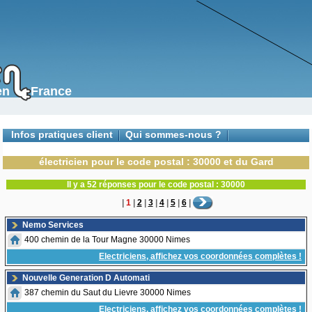
s en France
Infos pratiques client
Qui sommes-nous ?
Contactez-nous
électricien pour le code postal : 30000 et du Gard
Il y a 52 réponses pour le code postal : 30000
|
1
|
2
|
3
|
4
|
5
|
6
|
Nemo Services
400 chemin de la Tour Magne 30000 Nimes
Electriciens, affichez vos coordonnées complètes !
Nouvelle Generation D Automati
387 chemin du Saut du Lievre 30000 Nimes
Electriciens, affichez vos coordonnées complètes !