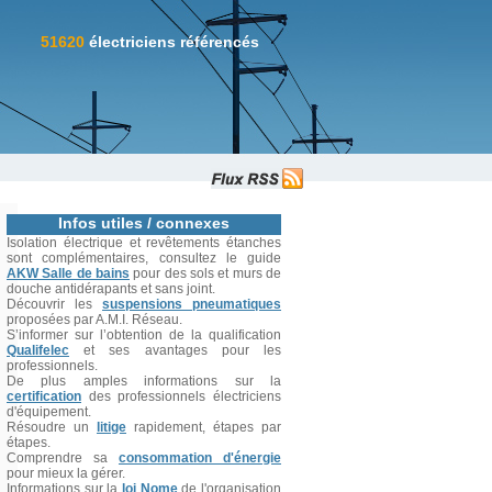
51620
électriciens référencés
Infos utiles / connexes
Isolation électrique et revêtements étanches
sont complémentaires, consultez le guide
AKW Salle de bains
pour des sols et murs de
douche antidérapants et sans joint.
Découvrir les
suspensions pneumatiques
proposées par A.M.I. Réseau.
S’informer sur l’obtention de la qualification
Qualifelec
et ses avantages pour les
professionnels.
De plus amples informations sur la
certification
des professionnels électriciens
d'équipement.
Résoudre un
litige
rapidement, étapes par
étapes.
Comprendre sa
consommation d'énergie
pour mieux la gérer.
Informations sur la
loi Nome
de l'organisation