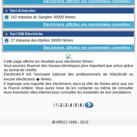
Electriciens, affichez vos coordonnées complètes !
Sarl Al.bat.elec
162 impasse du Sanglier 30000 Nimes
Electriciens, affichez vos coordonnées complètes !
Sarl Gilli Electricite
27 impasse des Alpilles 30000 Nimes
Electriciens, affichez vos coordonnées complètes !
Cette page affiche les résultats pour electricien Nimes.
Vous pourrez financer des travaux électriques plus important que prévu grâce
au rachat de crédits.
Electricien.fr est l'annuaire national des professionnels de l'électricité ou
encore électriciens � Nimes.
Il regroupe une majorité des électriciens dans la ville de Nimes ainsi que sur
la France entière. Vous aurez loisir de les contacter ou même de consulter
leurs éventuels sites internet pour connaître les modalités de leur prestations.
|
1
|
2
|
3
|
4
|
5
|
6
|